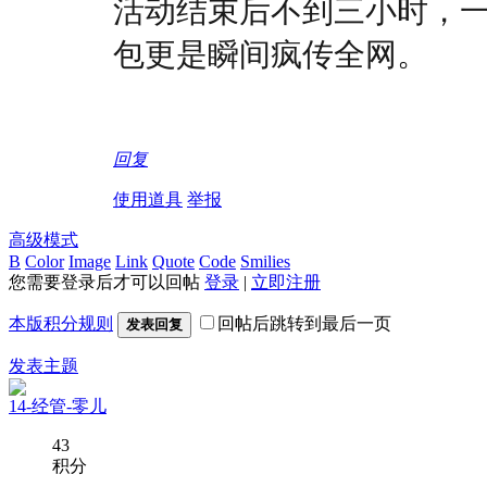
活动结束后不到三小时，一众
包更是瞬间疯传全网。
回复
使用道具
举报
高级模式
B
Color
Image
Link
Quote
Code
Smilies
您需要登录后才可以回帖
登录
|
立即注册
本版积分规则
回帖后跳转到最后一页
发表回复
发表主题
14-经管-零儿
43
积分