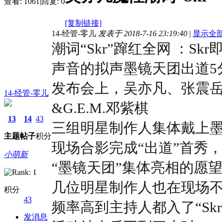
查看:
1061
|
回复:
0
[复制链接]
14-经管-零儿
发表于 2018-7-16 23:19:40
|
显示全
潮词“Skr”蹿红全网 ：S
声音的拟声
墨镜天团出道5
发布会上，吴亦凡、张震岳&热
14-经管-零儿
&G.E.M.邓紫棋
13
14
43
三组明星制作人集体戴上
主题
帖子
积分
现场合影完成“出道”首秀
小萌新
“墨镜天团”集体亮相的愿
几位明星制作人也在现场不断
积分
43
频率高到主持人都入了“Skr
发消息