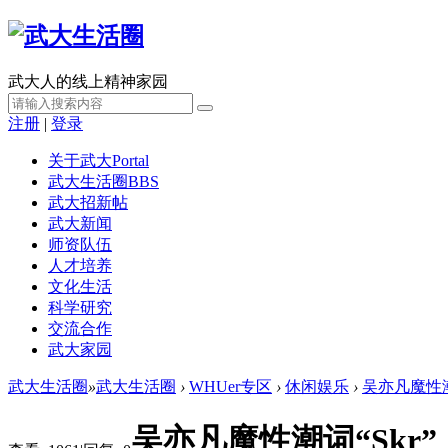
武大人的线上精神家园
注册
|
登录
关于武大
Portal
武大生活圈
BBS
武大招新帖
武大新闻
师资队伍
人才培养
文化生活
科学研究
交流合作
武大家园
武大生活圈
»
武大生活圈
›
WHUer专区
›
休闲娱乐
›
吴亦凡魔性潮
吴亦凡魔性潮词“Skr”