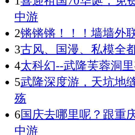
1
喜迎祖国70华诞，免
中游
2
锵锵锵！！！墙墙外联
3
古风、国漫、私模全都有
4
太科幻--武隆芙蓉洞
5
武隆深度游，天坑地
殇
6
国庆去哪里呢？跟重庆
中游