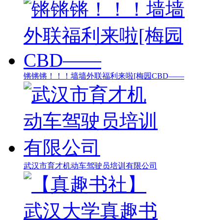
锵锵锵！！！墙墙外联福利来啦[梅园CBD——
武汉市育才机动车驾驶员培训有限公司