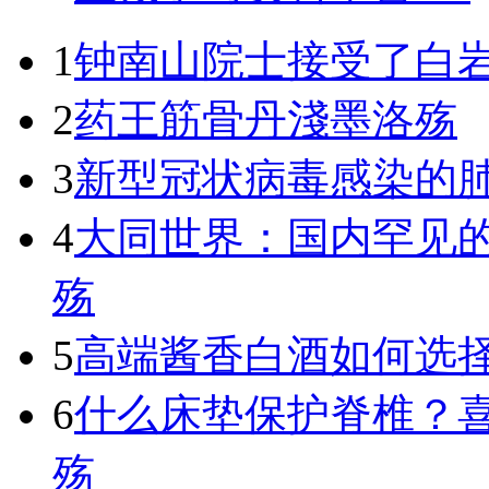
1
钟南山院士接受了白
2
药王筋骨丹
淺墨洛殇
3
新型冠状病毒感染的
4
大同世界：国内罕见
殇
5
高端酱香白酒如何选择,
6
什么床垫保护脊椎？
殇