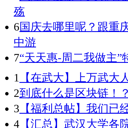
殇
6
国庆去哪里呢？跟重庆
中游
7
“天天惠-周二我做主
1
【在武大】上万武大
2
到底什么是区块链！
3
【福利总帖】我们已
4
【汇总】武汉大学各