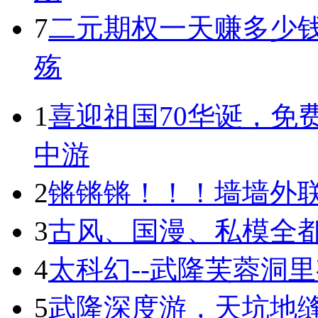
7
二元期权一天赚多少钱
殇
1
喜迎祖国70华诞，免
中游
2
锵锵锵！！！墙墙外联
3
古风、国漫、私模全都有
4
太科幻--武隆芙蓉洞
5
武隆深度游，天坑地