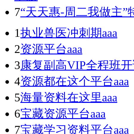
7
“天天惠-周二我做主
1
执业兽医冲刺期
aaa
2
资源平台
aaa
3
康复副高VIP全程班
4
资源都在这个平台
aaa
5
海量资料在这里
aaa
6
宝藏资源平台
aaa
7
宝藏学习资料平台
aaa