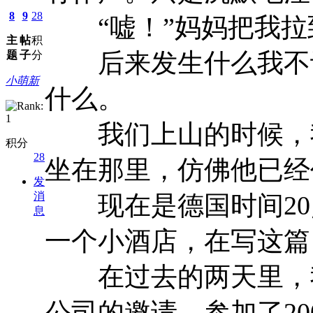
8
9
28
“嘘！”妈妈把我拉
主
帖
积
后来发生什么我不记
题
子
分
小萌新
什么。
我们上山的时候，我
积分
28
坐在那里，仿佛他已经
发
消
现在是德国时间20点
息
一个小酒店，在写这篇
在过去的两天里，我
公司的邀请，参加了2