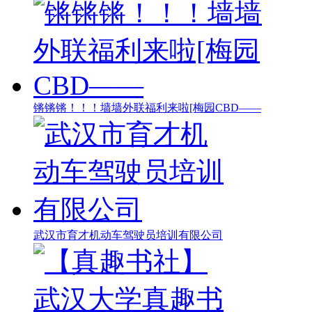
锵锵锵！！！墙墙外联福利来啦[梅园CBD——
武汉市育才机动车驾驶员培训有限公司