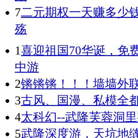
7
二元期权一天赚多少钱
殇
1
喜迎祖国70华诞，免
中游
2
锵锵锵！！！墙墙外联
3
古风、国漫、私模全都有
4
太科幻--武隆芙蓉洞
5
武隆深度游，天坑地