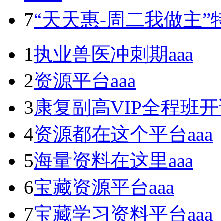
7
“天天惠-周二我做主
1
执业兽医冲刺期
aaa
2
资源平台
aaa
3
康复副高VIP全程班
4
资源都在这个平台
aaa
5
海量资料在这里
aaa
6
宝藏资源平台
aaa
7
宝藏学习资料平台
aaa