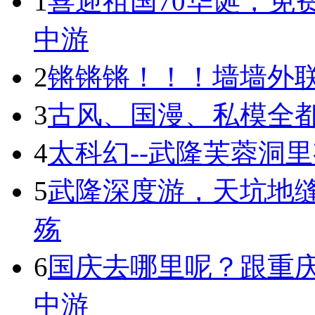
1
喜迎祖国70华诞，免
中游
2
锵锵锵！！！墙墙外联
3
古风、国漫、私模全都有
4
太科幻--武隆芙蓉洞
5
武隆深度游，天坑地
殇
6
国庆去哪里呢？跟重庆
中游