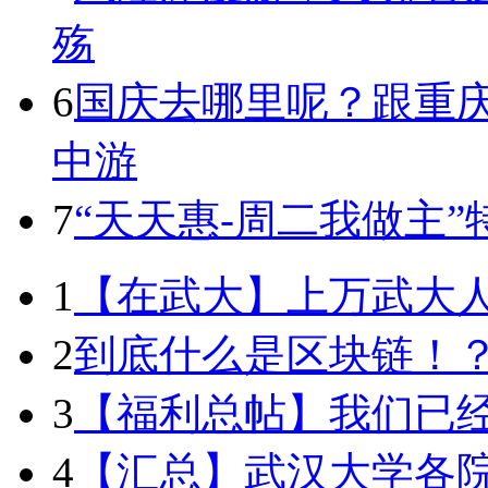
殇
6
国庆去哪里呢？跟重庆
中游
7
“天天惠-周二我做主
1
【在武大】上万武大
2
到底什么是区块链！
3
【福利总帖】我们已
4
【汇总】武汉大学各