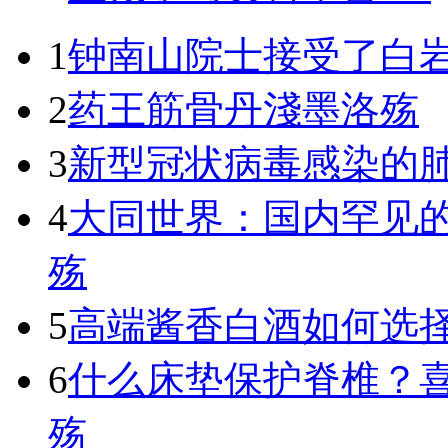
1
钟南山院士接受了白
2
药王筋骨丹
淺墨洛殇
3
新型冠状病毒感染的
4
大同世界：国内罕见
殇
5
高端酱香白酒如何选择,
6
什么床垫保护脊椎？
殇